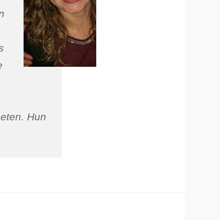
n
s
e
oeten. Hun