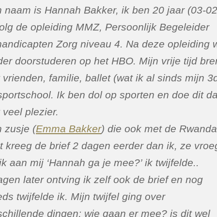
n naam is Hannah Bakker, ik ben 20 jaar (03-02
volg de opleiding MMZ, Persoonlijk Begeleider
andicapten Zorg niveau 4. Na deze opleiding w
der doorstuderen op het HBO. Mijn vrije tijd bre
 vrienden, familie, ballet (wat ik al sinds mijn 
sportschool. Ik ben dol op sporten en doe dit d
 veel plezier.
n zusje (
Emma Bakker
) die ook met de Rwanda
t kreeg de brief 2 dagen eerder dan ik, ze vroe
ijk aan mij ‘Hannah ga je mee?’ ik twijfelde..
agen later ontving ik zelf ook de brief en nog
ds twijfelde ik. Mijn twijfel ging over
schillende dingen; wie gaan er mee? is dit wel