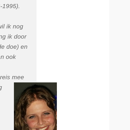
-1995).
il ik nog
ng ik door
3de doe) en
an ook
reis
mee
g