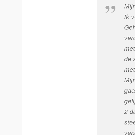
Mij
Ik 
Geh
ver
met
de 
met
Mij
gaa
gel
2 d
stee
ver