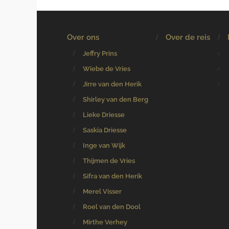
Over ons
Over de reis
Jeffry Prins
Wiebe de Vries
Jirre van den Herik
Shirley van den Berg
Lieke Driesse
Saskia Driesse
Inge van Wijk
Thijmen de Vries
Sifra van den Herik
Merel Visser
Roel van den Dool
Mirthe Verhey